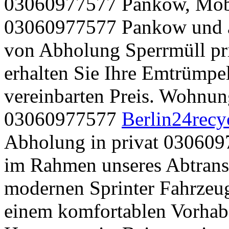
03060977577 Pankow, Möbe
03060977577 Pankow und a
von Abholung Sperrmüll p
erhalten Sie Ihre Emtrümp
vereinbarten Preis. Wohnun
03060977577
Berlin24recy
Abholung in privat 030609
im Rahmen unseres Abtransp
modernen Sprinter Fahrzeug
einem komfortablen Vorhab